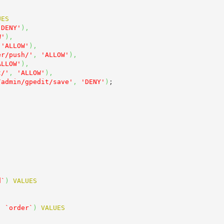
UES
'DENY'
)
,
W'
)
,
'ALLOW'
)
,
er/push/'
,
'ALLOW'
)
,
ALLOW'
)
,
t/'
,
'ALLOW'
)
,
/admin/gpedit/save'
,
'DENY'
)
;

d`
)
VALUES
,
`order`
)
VALUES