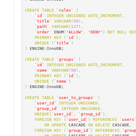
CREATE
TABLE
`rules`
(
`id`
INTEGER
UNSIGNED
AUTO_INCREMENT
,
`title`
VARCHAR
(
50
)
,
`path`
VARCHAR
(
127
)
,
`order`
 ENUM
(
'ALLOW'
,
'DENY'
)
NOT
NULL
DE
PRIMARY
KEY
(
`id`
)
,
UNIQUE
(
`title`
)
)
 ENGINE
=
InnoDB;

CREATE
TABLE
`groups`
(
`id`
INTEGER
UNSIGNED
AUTO_INCREMENT
,
`name`
VARCHAR
(
50
)
,
PRIMARY
KEY
(
`id`
)
,
UNIQUE
(
`name`
)
)
 ENGINE
=
InnoDB;

CREATE
TABLE
`user_to_groups`
(
`user_id`
INTEGER
UNSIGNED
,
`group_id`
INTEGER
UNSIGNED
,
UNIQUE
(
`user_id`
,
`group_id`
)
,
FOREIGN
KEY
(
`user_id`
)
REFERENCES
`users
ON
UPDATE
 CASCADE 
ON
DELETE
 CASCADE
,
FOREIGN
KEY
(
`group_id`
)
REFERENCES
`grou
ON
UPDATE
 CASCADE 
ON
DELETE