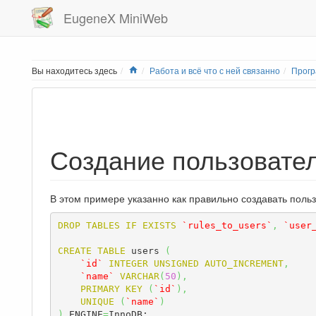
EugeneX MiniWeb
Home
Вы находитесь здесь
Работа и всё что с ней связанно
Прог
Создание пользовател
В этом примере указанно как правильно создавать поль
DROP
TABLES
IF
EXISTS
`rules_to_users`
,
`user
CREATE
TABLE
 users 
(
`id`
INTEGER
UNSIGNED
AUTO_INCREMENT
,
`name`
VARCHAR
(
50
)
,
PRIMARY
KEY
(
`id`
)
,
UNIQUE
(
`name`
)
)
 ENGINE
=
InnoDB;
