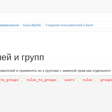
раммирование
Базы MySQL
Создание пользователей и групп
ей и групп
зователей и применять их к группам с заменой прав как отдельног
_to_groups`
,
`rules_to_groups`
,
`users`
,
`rules`
,
`group