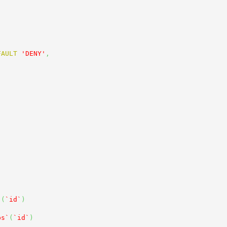
FAULT
'DENY'
,
`
(
`id`
)
ps`
(
`id`
)