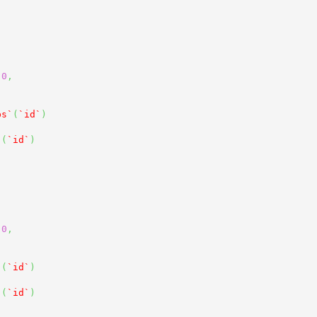
0
,
ps`
(
`id`
)
`
(
`id`
)
0
,
`
(
`id`
)
`
(
`id`
)