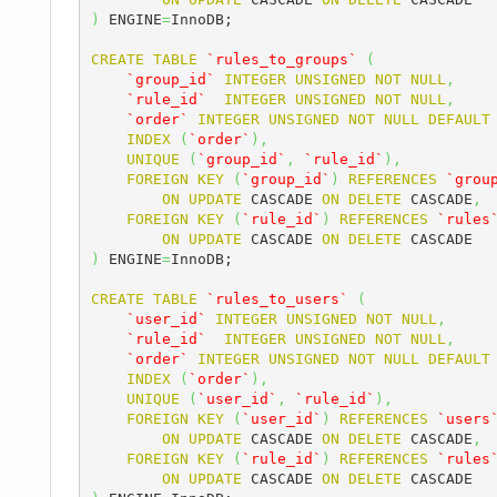
)
 ENGINE
=
InnoDB;

CREATE
TABLE
`rules_to_groups`
(
`group_id`
INTEGER
UNSIGNED
NOT
NULL
,
`rule_id`
INTEGER
UNSIGNED
NOT
NULL
,
`order`
INTEGER
UNSIGNED
NOT
NULL
DEFAULT
INDEX
(
`order`
)
,
UNIQUE
(
`group_id`
,
`rule_id`
)
,
FOREIGN
KEY
(
`group_id`
)
REFERENCES
`grou
ON
UPDATE
 CASCADE 
ON
DELETE
 CASCADE
,
FOREIGN
KEY
(
`rule_id`
)
REFERENCES
`rules
ON
UPDATE
 CASCADE 
ON
DELETE
)
 ENGINE
=
InnoDB;

CREATE
TABLE
`rules_to_users`
(
`user_id`
INTEGER
UNSIGNED
NOT
NULL
,
`rule_id`
INTEGER
UNSIGNED
NOT
NULL
,
`order`
INTEGER
UNSIGNED
NOT
NULL
DEFAULT
INDEX
(
`order`
)
,
UNIQUE
(
`user_id`
,
`rule_id`
)
,
FOREIGN
KEY
(
`user_id`
)
REFERENCES
`users
ON
UPDATE
 CASCADE 
ON
DELETE
 CASCADE
,
FOREIGN
KEY
(
`rule_id`
)
REFERENCES
`rules
ON
UPDATE
 CASCADE 
ON
DELETE