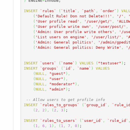
)
 ENGINE
=
InnoDB;

INSERT
`rules`
(
`title`
,
`path`
,
`order`
)
VAL
(
'Default Rule! Don not Delete!!!'
,
'/'
,
(
'User profile read'
,
'/user/get/'
,
'ALLO
(
'User profile write own'
,
'/user/post/'
,
(
'Admin: User profile write others'
,
'/us
(
'List users on engine'
,
'/user/list/'
,
'
(
'Admin: General politics'
,
'/admin/gpedi
(
'Admin: General politics: Deny Write'
,
'
INSERT
`users`
(
`name`
)
VALUES
(
"testuser"
)
INSERT
`groups`
(
`id`
,
`name`
)
VALUES
(
NULL
,
"guest"
)
,
(
NULL
,
"user"
)
,
(
NULL
,
"moderator"
)
,
(
NULL
,
"admin"
)
;

-- Allow users to get profile info
INSERT
`rules_to_groups`
(
`group_id`
,
`rule_i
(
2
,
2
)
,
(
2
,
3
)
;

INSERT
`rules_to_users`
(
`user_id`
,
`rule_id`
(
1
,
6
,
1
)
,
(
1
,
7
,
0
)
;
