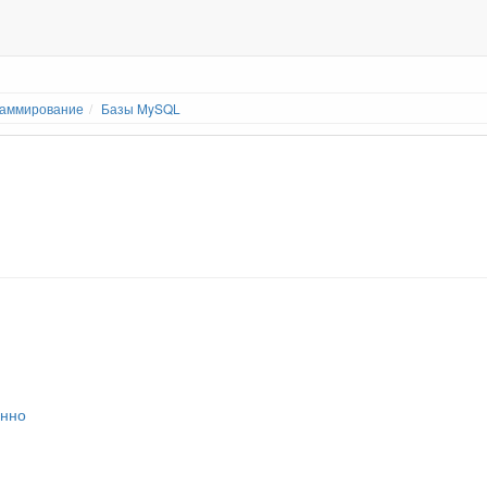
раммирование
Базы MySQL
анно