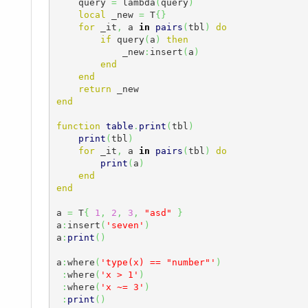
    query 
=
 lambda
(
query
)
local
 _new 
=
 T
{
}
for
 _it
,
 a 
in
pairs
(
tbl
)
do
if
 query
(
a
)
then
            _new
:
insert
(
a
)
end
end
return
end
function
table
.
print
(
tbl
)
print
(
tbl
)
for
 _it
,
 a 
in
pairs
(
tbl
)
do
print
(
a
)
end
end
a 
=
 T
{
1
,
2
,
3
,
"asd"
}
a
:
insert
(
'seven'
)
a
:
print
(
)
a
:
where
(
'type(x) == "number"'
)
:
where
(
'x > 1'
)
:
where
(
'x ~= 3'
)
:
print
(
)