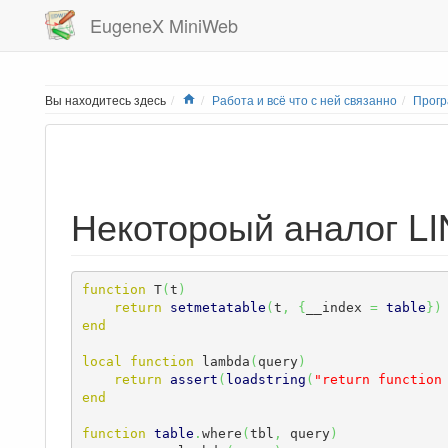
EugeneX MiniWeb
Home
Вы находитесь здесь
Работа и всё что с ней связанно
Прог
Некотороый аналог LI
function
 T
(
t
)
return
setmetatable
(
t
,
{
__index 
=
table
}
)
end
local
function
 lambda
(
query
)
return
assert
(
loadstring
(
"return function
end
function
table
.
where
(
tbl
,
 query
)