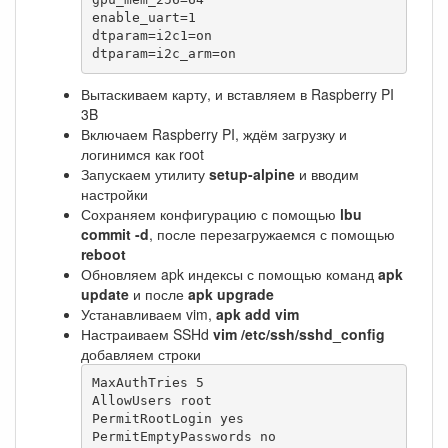
gpu_mem_256=64

enable_uart=1

dtparam=i2c1=on

dtparam=i2c_arm=on
Вытаскиваем карту, и вставляем в Raspberry PI
3B
Включаем Raspberry PI, ждём загрузку и
логинимся как root
Запускаем утилиту
setup-alpine
и вводим
настройки
Сохраняем конфигурацию с помощью
lbu
commit -d
, после перезагружаемся с помощью
reboot
Обновляем apk индексы с помощью команд
apk
update
и после
apk upgrade
Устанавливаем vim,
apk add vim
Настраиваем SSHd
vim /etc/ssh/sshd_config
добавляем строки
MaxAuthTries 5

AllowUsers root

PermitRootLogin yes

PermitEmptyPasswords no