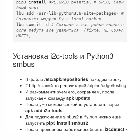
pip3 
install
 RPi.GPIO pyserial 
# GPIO, Сери
йный порт
lbu add 
/
usr
/
lib
/
python3.6
/
site-packages
/
# 
Сохраняет модули Py в local backup
lbu commit 
-d
# Сохранить настройки иначе п
осле ребута всё удалиться  (fixme: НЕ СОХРА
НЯЕТ!)
Установка i2c-tools и Python3
smbus
В файле
/etc/apk/repositories
находим строку
# http:// какой-то репозетарий /alpine/edge/testing
И разкомментируем его, сохраняем, после
запускаем команду
apk update
После уже можем спокойно установить через
apk add i2c-tools
Для подключения smbus2 в Python нужно ещё
запустить
pip3 install smbus2
После проверяем работоспособность
i2cdetect -
y 1