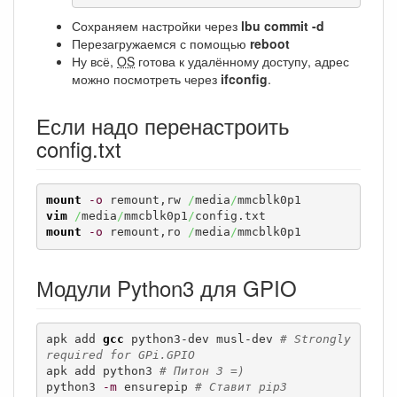
Сохраняем настройки через
lbu commit -d
Перезагружаемся с помощью
reboot
Ну всё,
OS
готова к удалённому доступу, адрес
можно посмотреть через
ifconfig
.
Если надо перенастроить
config.txt
mount
-o
 remount,rw 
/
media
/
vim
/
media
/
mmcblk0p1
/
mount
-o
 remount,ro 
/
media
/
mmcblk0p1
Модули Python3 для GPIO
apk add 
gcc
 python3-dev musl-dev 
# Strongly 
required for GPi.GPIO
apk add python3 
# Питон 3 =)
python3 
-m
 ensurepip 
# Ставит pip3