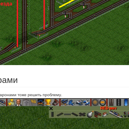
рами
каронами тоже решить проблему.