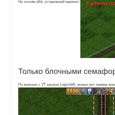
На основе pbs, устаревший вариант
Только блочными семафо
По мнению с YT канала LugnutsK, можно вот такими ма