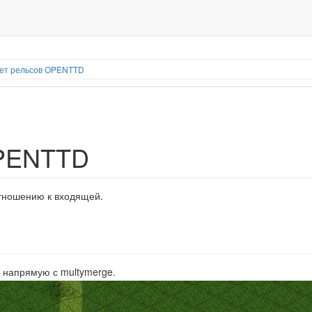
ет рельсов OPENTTD
OPENTTD
отношению к входящей.
ь напрямую с multymerge.